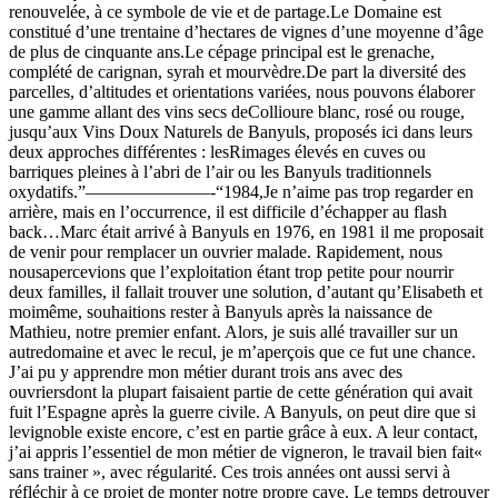
renouvelée, à ce symbole de vie et de partage.Le Domaine est
constitué d’une trentaine d’hectares de vignes d’une moyenne d’âge
de plus de cinquante ans.Le cépage principal est le grenache,
complété de carignan, syrah et mourvèdre.De part la diversité des
parcelles, d’altitudes et orientations variées, nous pouvons élaborer
une gamme allant des vins secs deCollioure blanc, rosé ou rouge,
jusqu’aux Vins Doux Naturels de Banyuls, proposés ici dans leurs
deux approches différentes : lesRimages élevés en cuves ou
barriques pleines à l’abri de l’air ou les Banyuls traditionnels
oxydatifs.”———————-“1984,Je n’aime pas trop regarder en
arrière, mais en l’occurrence, il est difficile d’échapper au flash
back…Marc était arrivé à Banyuls en 1976, en 1981 il me proposait
de venir pour remplacer un ouvrier malade. Rapidement, nous
nousapercevions que l’exploitation étant trop petite pour nourrir
deux familles, il fallait trouver une solution, d’autant qu’Elisabeth et
moimême, souhaitions rester à Banyuls après la naissance de
Mathieu, notre premier enfant. Alors, je suis allé travailler sur un
autredomaine et avec le recul, je m’aperçois que ce fut une chance.
J’ai pu y apprendre mon métier durant trois ans avec des
ouvriersdont la plupart faisaient partie de cette génération qui avait
fuit l’Espagne après la guerre civile. A Banyuls, on peut dire que si
levignoble existe encore, c’est en partie grâce à eux. A leur contact,
j’ai appris l’essentiel de mon métier de vigneron, le travail bien fait«
sans trainer », avec régularité. Ces trois années ont aussi servi à
réfléchir à ce projet de monter notre propre cave. Le temps detrouver