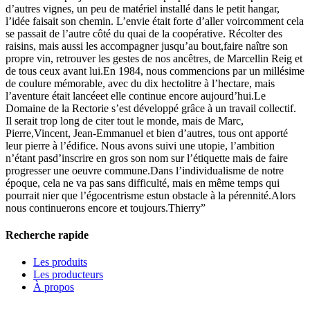
d’autres vignes, un peu de matériel installé dans le petit hangar,
l’idée faisait son chemin. L’envie était forte d’aller voircomment cela
se passait de l’autre côté du quai de la coopérative. Récolter des
raisins, mais aussi les accompagner jusqu’au bout,faire naître son
propre vin, retrouver les gestes de nos ancêtres, de Marcellin Reig et
de tous ceux avant lui.En 1984, nous commencions par un millésime
de coulure mémorable, avec du dix hectolitre à l’hectare, mais
l’aventure était lancéeet elle continue encore aujourd’hui.Le
Domaine de la Rectorie s’est développé grâce à un travail collectif.
Il serait trop long de citer tout le monde, mais de Marc,
Pierre,Vincent, Jean-Emmanuel et bien d’autres, tous ont apporté
leur pierre à l’édifice. Nous avons suivi une utopie, l’ambition
n’étant pasd’inscrire en gros son nom sur l’étiquette mais de faire
progresser une oeuvre commune.Dans l’individualisme de notre
époque, cela ne va pas sans difficulté, mais en même temps qui
pourrait nier que l’égocentrisme estun obstacle à la pérennité.Alors
nous continuerons encore et toujours.Thierry”
Recherche rapide
Les produits
Les producteurs
À propos