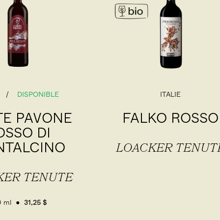
DISPONIBLE
ITALIE
E PAVONE
FALKO ROSSO
OSSO DI
TALCINO
LOACKER TENUT
KER TENUTE
0 ml
31,25 $