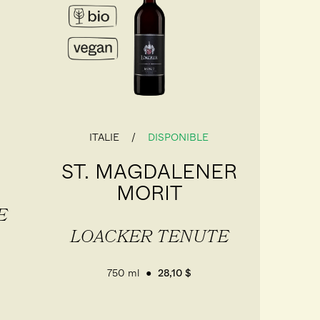
ITALIE
DISPONIBLE
ST. MAGDALENER
MORIT
E
LOACKER TENUTE
750 ml
28,10 $