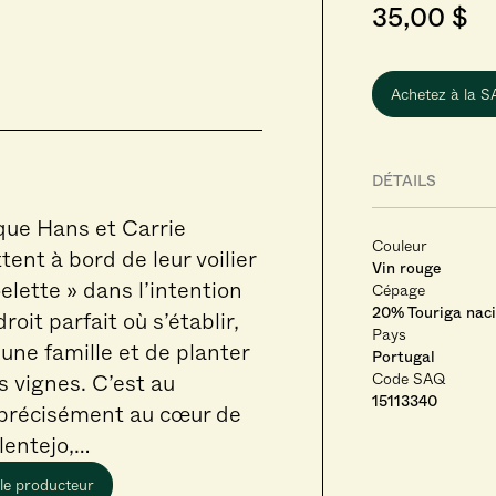
35,00 $
Achetez à la 
DÉTAILS
que Hans et Carrie
Couleur
ent à bord de leur voilier
Vin rouge
elette » dans l’intention
Cépage
20% Touriga nac
roit parfait où s’établir,
Pays
 une famille et de planter
Portugal
Code SAQ
s vignes. C’est au
15113340
 précisément au cœur de
Alentejo,…
 le producteur