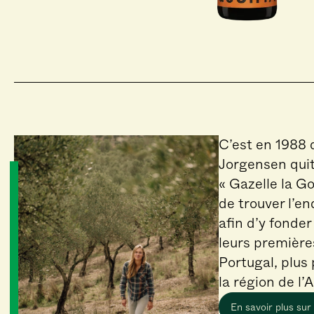
C’est en 1988 
Jorgensen quitt
« Gazelle la Go
de trouver l’end
afin d’y fonder
leurs première
Portugal, plus
la région de l’
En savoir plus sur