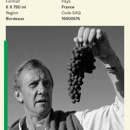
Format
Pays
6 X 750 ml
France
Region
Code SAQ
Bordeaux
15400576