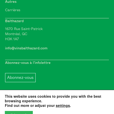
Autres
Carrières
Balthazard
1670 Rue Saint-Patrick
Montréal, QC
H3K 1A7
info@vinsbalthazard.com
Abonnez-vous à l’infolettre
Abonnez-vous
This website uses cookies to provide you with the best
browsing experience.
Find out more or adjust your
settings
.
2026 © Vins Balthazard
Mentions légales
propulsé par
shooga.ca