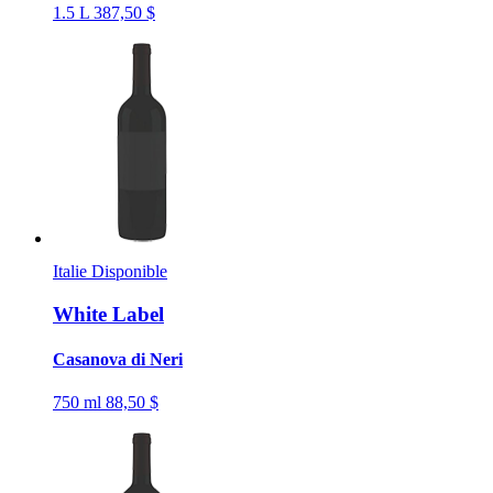
1.5 L
387,50 $
Italie
Disponible
White Label
Casanova di Neri
750 ml
88,50 $