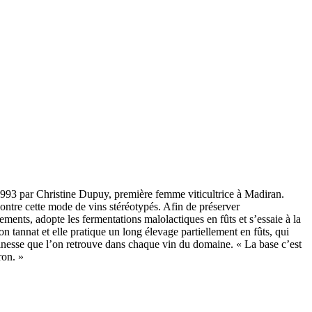
1993 par Christine Dupuy, première femme viticultrice à Madiran.
 contre cette mode de vins stéréotypés. Afin de préserver
dements, adopte les fermentations malolactiques en fûts et s’essaie à la
on tannat et elle pratique un long élevage partiellement en fûts, qui
 finesse que l’on retrouve dans chaque vin du domaine. « La base c’est
ron. »