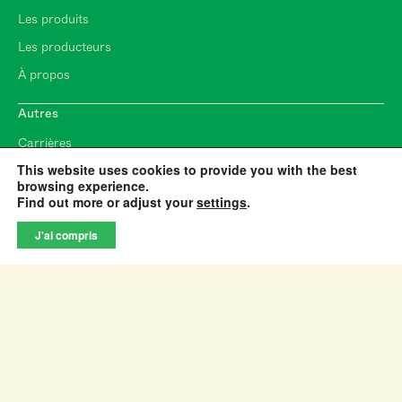
Les produits
Les producteurs
À propos
Autres
Carrières
This website uses cookies to provide you with the best
Balthazard
browsing experience.
Find out more or adjust your
settings
.
1670 Rue Saint-Patrick
Montréal, QC
J'ai compris
H3K 1A7
info@vinsbalthazard.com
Abonnez-vous à l’infolettre
Abonnez-vous