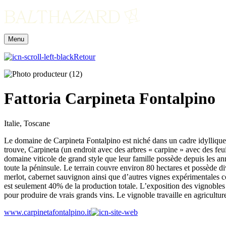
Menu
Retour
Fattoria Carpineta Fontalpino
Italie, Toscane
Le domaine de Carpineta Fontalpino est niché dans un cadre idyllique f
trouve, Carpineta (un endroit avec des arbres « carpine » avec des feuil
domaine viticole de grand style que leur famille possède depuis les an
toute la péninsule. Le terrain couvre environ 80 hectares et possède di
merlot, cabernet sauvignon ainsi que d’autres vignes expérimentales co
est seulement 40% de la production totale. L’exposition des vignobles e
pour produire de vrais grands vins. Le vignoble travaille en agricultu
www.carpinetafontalpino.it