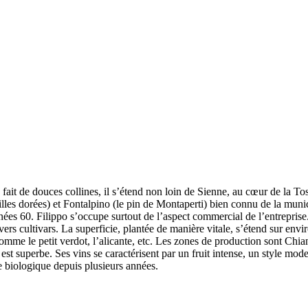
ait de douces collines, il s’étend non loin de Sienne, au cœur de la To
les dorées) et Fontalpino (le pin de Montaperti) bien connu de la municip
nées 60. Filippo s’occupe surtout de l’aspect commercial de l’entreprise
vers cultivars. La superficie, plantée de manière vitale, s’étend sur env
mme le petit verdot, l’alicante, etc. Les zones de production sont Chian
st superbe. Ses vins se caractérisent par un fruit intense, un style mode
re biologique depuis plusieurs années.