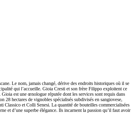
scane. Le nom, jamais changé, dérive des endroits historiques où il se
alité qui l’accueille. Gioia Cresti et son frère Filippo exploitent ce
. Gioia est une œnologue réputée dont les services sont requis dans
iron 28 hectares de vignobles spécialisés subdivisés en sangiovese,
ti Classico et Colli Senesi. La quantité de bouteilles commercialisées
rne et d’une superbe élégance. Ils incarnent la passion qu’il faut avoir