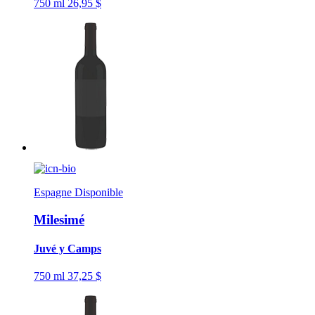
750 ml
26,95 $
Espagne
Disponible
Milesimé
Juvé y Camps
750 ml
37,25 $