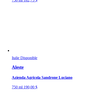
750 ml
182,75 $
Italie
Disponible
Aleste
Azienda Agricola Sandrone Luciano
750 ml
190,00 $